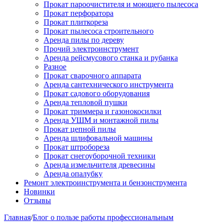
Прокат пароочистителя и моющего пылесоса
Прокат перфоратора
Прокат плиткореза
Прокат пылесоса строительного
Аренда пилы по дереву
Прочий электроинструмент
Аренда рейсмусового станка и рубанка
Разное
Прокат сварочного аппарата
Аренда сантехнического инструмента
Прокат садового оборудования
Аренда тепловой пушки
Прокат триммера и газонокосилки
Аренда УШМ и монтажной пилы
Прокат цепной пилы
Аренда шлифовальной машины
Прокат штробореза
Прокат снегоуборочной техники
Аренда измельчителя древесины
Аренда опалубку
Ремонт электроинструмента и бензонструмента
Новинки
Отзывы
Главная
/
Блог о пользе работы профессиональным