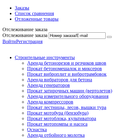
Заказы
Список сравнения
Отложенные товары
Отслеживание заказа
Отслеживание заказа
Войти
Регистрация
Строительные инструменты
Аренда бетонорезов и резчиков швов
Прокат бетономешалок и миксеров
Прокат виброплит и вибротрамбовок
Аренда вибраторов для бетона
Аренда генераторов
Прокат затирочных машин (вертолетов)
Аренда измерительного оборудования
Аренда компрессоров
Прокат лестницы, лесов, вышки тура
Прокат мотобура (бензобура)
Прокат мотоблока, культиватора
Прокат мотопомпы и насоса
Оснастка
Аренда отбойного молотка