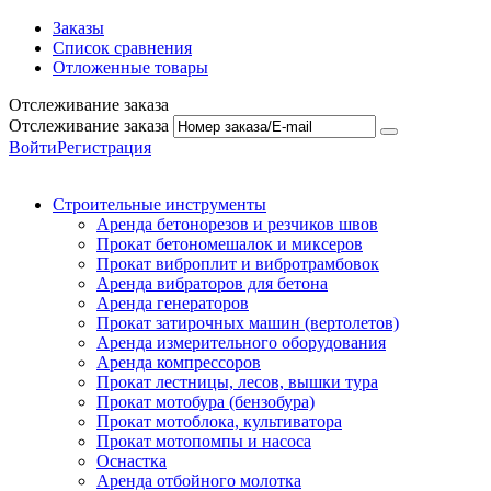
Заказы
Список сравнения
Отложенные товары
Отслеживание заказа
Отслеживание заказа
Войти
Регистрация
Строительные инструменты
Аренда бетонорезов и резчиков швов
Прокат бетономешалок и миксеров
Прокат виброплит и вибротрамбовок
Аренда вибраторов для бетона
Аренда генераторов
Прокат затирочных машин (вертолетов)
Аренда измерительного оборудования
Аренда компрессоров
Прокат лестницы, лесов, вышки тура
Прокат мотобура (бензобура)
Прокат мотоблока, культиватора
Прокат мотопомпы и насоса
Оснастка
Аренда отбойного молотка