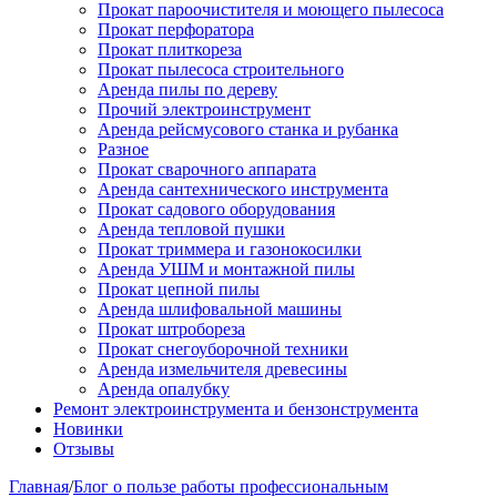
Прокат пароочистителя и моющего пылесоса
Прокат перфоратора
Прокат плиткореза
Прокат пылесоса строительного
Аренда пилы по дереву
Прочий электроинструмент
Аренда рейсмусового станка и рубанка
Разное
Прокат сварочного аппарата
Аренда сантехнического инструмента
Прокат садового оборудования
Аренда тепловой пушки
Прокат триммера и газонокосилки
Аренда УШМ и монтажной пилы
Прокат цепной пилы
Аренда шлифовальной машины
Прокат штробореза
Прокат снегоуборочной техники
Аренда измельчителя древесины
Аренда опалубку
Ремонт электроинструмента и бензонструмента
Новинки
Отзывы
Главная
/
Блог о пользе работы профессиональным