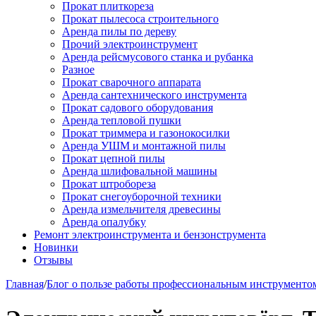
Прокат плиткореза
Прокат пылесоса строительного
Аренда пилы по дереву
Прочий электроинструмент
Аренда рейсмусового станка и рубанка
Разное
Прокат сварочного аппарата
Аренда сантехнического инструмента
Прокат садового оборудования
Аренда тепловой пушки
Прокат триммера и газонокосилки
Аренда УШМ и монтажной пилы
Прокат цепной пилы
Аренда шлифовальной машины
Прокат штробореза
Прокат снегоуборочной техники
Аренда измельчителя древесины
Аренда опалубку
Ремонт электроинструмента и бензонструмента
Новинки
Отзывы
Главная
/
Блог о пользе работы профессиональным инструменто