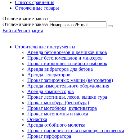
Список сравнения
Отложенные товары
Отслеживание заказа
Отслеживание заказа
Войти
Регистрация
Строительные инструменты
Аренда бетонорезов и резчиков швов
Прокат бетономешалок и миксеров
Прокат виброплит и вибротрамбовок
Аренда вибраторов для бетона
Аренда генераторов
Прокат затирочных машин (вертолетов)
Аренда измерительного оборудования
Аренда компрессоров
Прокат лестницы, лесов, вышки тура
Прокат мотобура (бензобура)
Прокат мотоблока, культиватора
Прокат мотопомпы и насоса
Оснастка
Аренда отбойного молотка
Прокат пароочистителя и моющего пылесоса
Прокат перфоратора