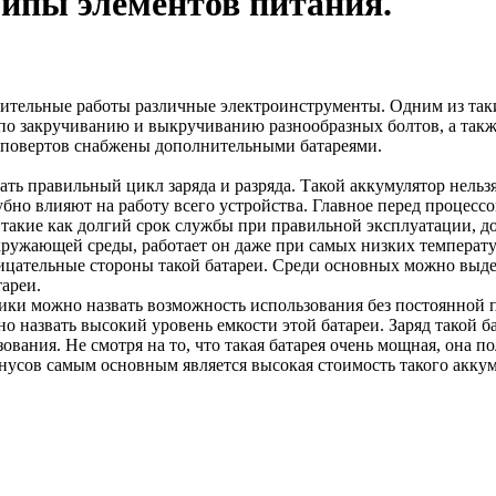
ипы элементов питания.
ительные работы различные электроинструменты. Одним из так
о закручиванию и выкручиванию разнообразных болтов, а также 
уповертов снабжены дополнительными батареями.
ь правильный цикл заряда и разряда. Такой аккумулятор нельзя 
бно влияют на работу всего устройства. Главное перед процессо
такие как долгий срок службы при правильной эксплуатации, до
кружающей среды, работает он даже при самых низких температур
ицательные стороны такой батареи. Среди основных можно выдел
тареи.
ки можно назвать возможность использования без постоянной подз
назвать высокий уровень емкости этой батареи. Заряд такой ба
вания. Не смотря на то, что такая батарея очень мощная, она п
усов самым основным является высокая стоимость такого аккум