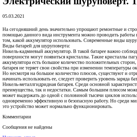
Электрический шуруповёрт. Т
05.03.2021
На сегодняшний день значительно упрощают ремонтные и стро
помощью данного вида инструмента можно проводить работы п
том, какой аккумулятор использовать. Современные виды шур
Виды батарей для шуруповерта:
Никель-кадмиевый аккумулятор. В такой батарее важно соблюдат
поверхности могут появиться кристаллы. Такие кристаллы пагу
аккумулятора есть большое количество положительных сторон, 
батарея не теряет свои свойства при изменении температуры о
Но несмотря на большое количество плюсов, существуют и отр
начинать использовать ее, следует проверить уровень заряда ба
Никель-металлгидридная батарея. Среди основной характеристи
преимущества, так и недостатки. Самым большим плюсом можно 
может выдержать до одной с половиной тысячи циклов использо
одновременно эффективную и безопасную работу. Но среди мин
это устройство может нормально функционировать.
Комментарии
Сообщения не найдены