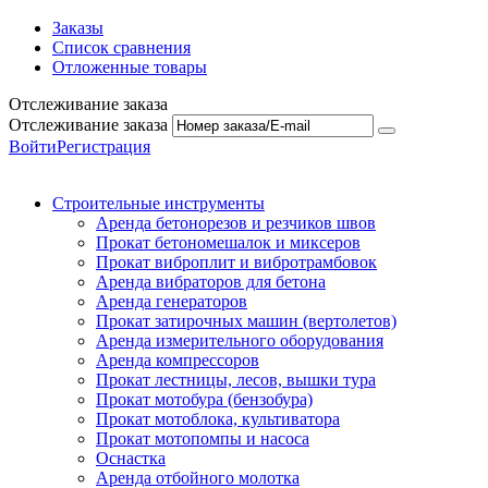
Заказы
Список сравнения
Отложенные товары
Отслеживание заказа
Отслеживание заказа
Войти
Регистрация
Строительные инструменты
Аренда бетонорезов и резчиков швов
Прокат бетономешалок и миксеров
Прокат виброплит и вибротрамбовок
Аренда вибраторов для бетона
Аренда генераторов
Прокат затирочных машин (вертолетов)
Аренда измерительного оборудования
Аренда компрессоров
Прокат лестницы, лесов, вышки тура
Прокат мотобура (бензобура)
Прокат мотоблока, культиватора
Прокат мотопомпы и насоса
Оснастка
Аренда отбойного молотка