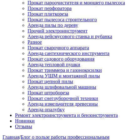
Прокат пароочистителя и моющего пылесоса
Прокат перфоратора
Прокат плиткореза
Прокат пылесоса строительного
Аренда пилы по дереву
Прочий электроинструмент
Аренда рейсмусового станка и рубанка
Разное
Прокат сварочного аппарата
Аренда сантехнического инструмента
Прокат садового оборудования
Аренда тепловой пушки
Прокат триммера и газонокосилки
Аренда УШМ и монтажной пилы
Прокат цепной пилы
Аренда шлифовальной машины
Прокат штробореза
Прокат снегоуборочной техники
Аренда измельчителя древесины
Аренда опалубку
Ремонт электроинструмента и бензонструмента
Новинки
Отзывы
Главная
/
Блог о пользе работы профессиональным