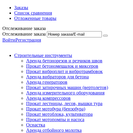
Заказы
Список сравнения
Отложенные товары
Отслеживание заказа
Отслеживание заказа
Войти
Регистрация
Строительные инструменты
Аренда бетонорезов и резчиков швов
Прокат бетономешалок и миксеров
Прокат виброплит и вибротрамбовок
Аренда вибраторов для бетона
Аренда генераторов
Прокат затирочных машин (вертолетов)
Аренда измерительного оборудования
Аренда компрессоров
Прокат лестницы, лесов, вышки тура
Прокат мотобура (бензобура)
Прокат мотоблока, культиватора
Прокат мотопомпы и насоса
Оснастка
Аренда отбойного молотка