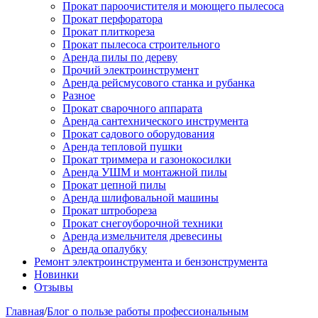
Прокат пароочистителя и моющего пылесоса
Прокат перфоратора
Прокат плиткореза
Прокат пылесоса строительного
Аренда пилы по дереву
Прочий электроинструмент
Аренда рейсмусового станка и рубанка
Разное
Прокат сварочного аппарата
Аренда сантехнического инструмента
Прокат садового оборудования
Аренда тепловой пушки
Прокат триммера и газонокосилки
Аренда УШМ и монтажной пилы
Прокат цепной пилы
Аренда шлифовальной машины
Прокат штробореза
Прокат снегоуборочной техники
Аренда измельчителя древесины
Аренда опалубку
Ремонт электроинструмента и бензонструмента
Новинки
Отзывы
Главная
/
Блог о пользе работы профессиональным