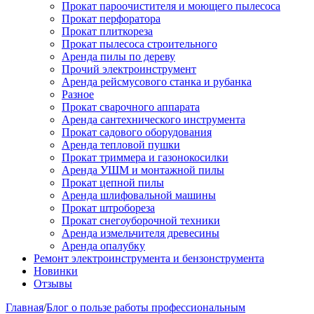
Прокат пароочистителя и моющего пылесоса
Прокат перфоратора
Прокат плиткореза
Прокат пылесоса строительного
Аренда пилы по дереву
Прочий электроинструмент
Аренда рейсмусового станка и рубанка
Разное
Прокат сварочного аппарата
Аренда сантехнического инструмента
Прокат садового оборудования
Аренда тепловой пушки
Прокат триммера и газонокосилки
Аренда УШМ и монтажной пилы
Прокат цепной пилы
Аренда шлифовальной машины
Прокат штробореза
Прокат снегоуборочной техники
Аренда измельчителя древесины
Аренда опалубку
Ремонт электроинструмента и бензонструмента
Новинки
Отзывы
Главная
/
Блог о пользе работы профессиональным