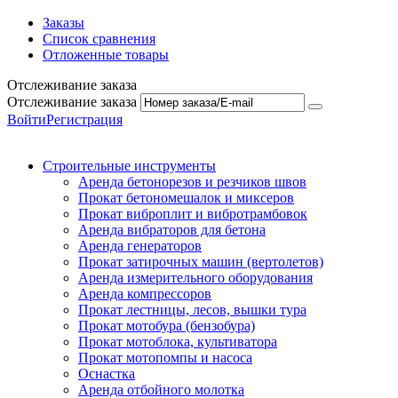
Заказы
Список сравнения
Отложенные товары
Отслеживание заказа
Отслеживание заказа
Войти
Регистрация
Строительные инструменты
Аренда бетонорезов и резчиков швов
Прокат бетономешалок и миксеров
Прокат виброплит и вибротрамбовок
Аренда вибраторов для бетона
Аренда генераторов
Прокат затирочных машин (вертолетов)
Аренда измерительного оборудования
Аренда компрессоров
Прокат лестницы, лесов, вышки тура
Прокат мотобура (бензобура)
Прокат мотоблока, культиватора
Прокат мотопомпы и насоса
Оснастка
Аренда отбойного молотка